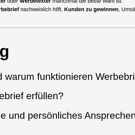
ter
oder
Werbetexter
manchmal die beste Wahl ist.
bebrief
nachweislich hilft,
Kunden zu gewinnen
, Umsä
ng
nd warum funktionieren Werbebr
brief erfüllen?
ache und persönliches Anspreche