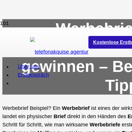
Werbebrie
geschriebe
Kostenlose Erstb
gewinnen – Bei
Über uns
Erstgespräch
Tip
Werbebrief Beispiel? Ein
Werbebrief
ist eines der wir
landet ein physischer
Brief
direkt in den Händen des
E
Schritt für Schritt, wie man wirksame
Werbebriefe
erste