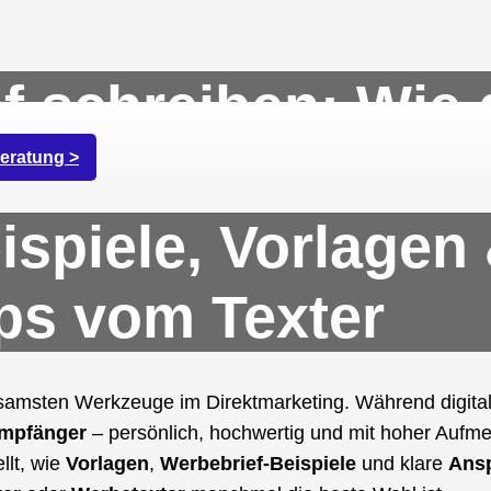
f schreiben: Wie 
ne Werbebriefe K
eratung >
spiele, Vorlagen 
ps vom Texter
ksamsten Werkzeuge im Direktmarketing. Während digital
mpfänger
– persönlich, hochwertig und mit hoher Aufmer
llt, wie
Vorlagen
,
Werbebrief-Beispiele
und klare
Ans