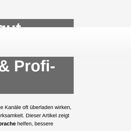
gut
unden
& Profi-
e Kanäle oft überladen wirken,
ksamkeit. Dieser Artikel zeigt
prache
helfen, bessere