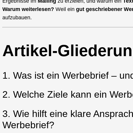
Ergebnisse im
Mailing
zu erzielen, und warum ein
Tex
Warum weiterlesen?
Weil ein
gut geschriebener Wer
aufzubauen.
Artikel-Gliederu
1. Was ist ein Werbebrief – u
2. Welche Ziele kann ein Werbe
3. Wie hilft eine klare Anspr
Werbebrief?