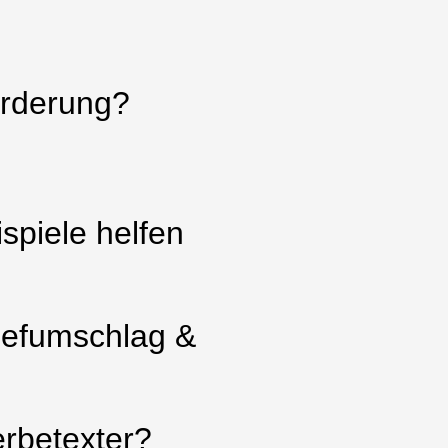
orderung?
spiele helfen
riefumschlag &
erbetexter?