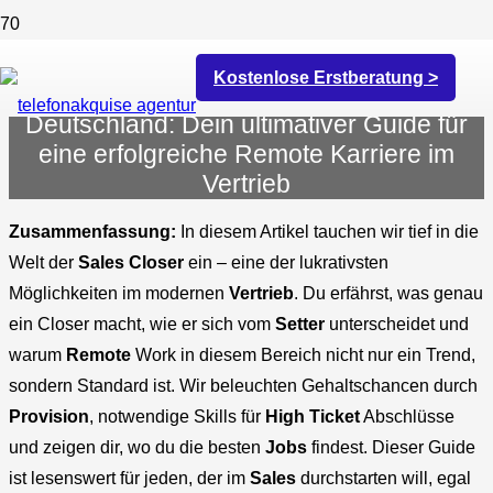
Kostenlose Erstberatung >
High Ticket Sales Closer Jobs in
Deutschland: Dein ultimativer Guide für
eine erfolgreiche Remote Karriere im
Vertrieb
Zusammenfassung:
In diesem Artikel tauchen wir tief in die
Welt der
Sales Closer
ein – eine der lukrativsten
Möglichkeiten im modernen
Vertrieb
. Du erfährst, was genau
ein Closer macht, wie er sich vom
Setter
unterscheidet und
warum
Remote
Work in diesem Bereich nicht nur ein Trend,
sondern Standard ist. Wir beleuchten Gehaltschancen durch
Provision
, notwendige Skills für
High Ticket
Abschlüsse
und zeigen dir, wo du die besten
Jobs
findest. Dieser Guide
ist lesenswert für jeden, der im
Sales
durchstarten will, egal