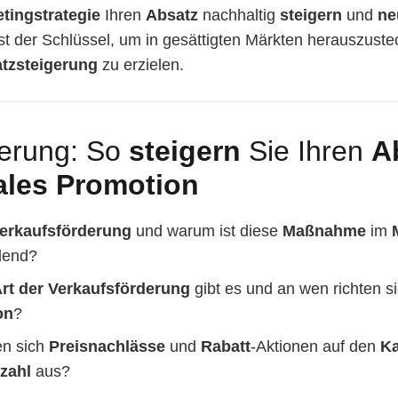
tingstrategie
Ihren
Absatz
nachhaltig
steigern
und
ne
st der Schlüssel, um in gesättigten Märkten herauszust
tzsteigerung
zu erzielen.
derung: So
steigern
Sie Ihren
A
ales Promotion
erkaufsförderung
und warum ist diese
Maßnahme
im
dend?
rt der Verkaufsförderung
gibt es und an wen richten s
on
?
en sich
Preisnachlässe
und
Rabatt
-Aktionen auf den
Ka
zahl
aus?