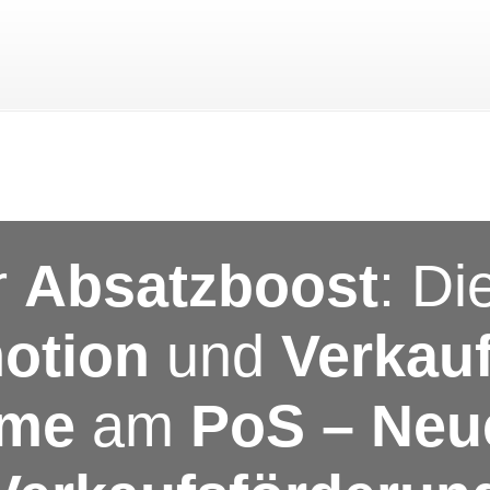
r
Absatzboost
: Di
otion
und
Verkau
me
am
PoS – Neue