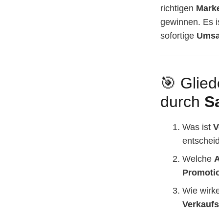
richtigen
Marke
gewinnen. Es i
sofortige
Umsa
🎯 Glie
durch
S
Was ist
V
entschei
Welche
A
Promoti
Wie wirk
Verkaufs