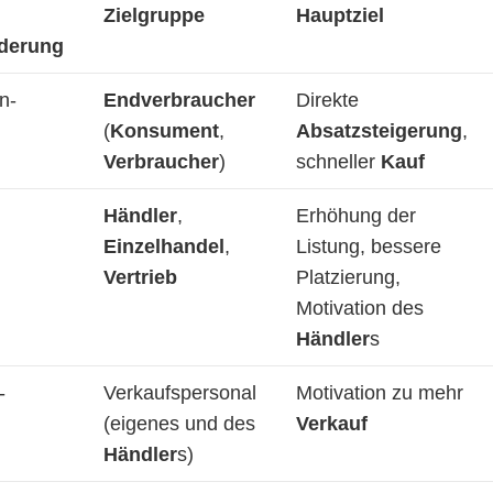
Zielgruppe
Hauptziel
rderung
n-
Endverbraucher
Direkte
(
Konsument
,
Absatzsteigerung
,
Verbraucher
)
schneller
Kauf
Händler
,
Erhöhung der
Einzelhandel
,
Listung, bessere
Vertrieb
Platzierung,
Motivation des
Händler
s
-
Verkaufspersonal
Motivation zu mehr
(eigenes und des
Verkauf
Händler
s)