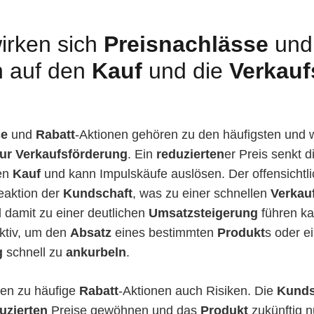
irken sich
Preisnachlässe
un
n auf den
Kauf
und die
Verkauf
se
und
Rabatt
-Aktionen gehören zu den häufigsten und 
r Verkaufsförderung
. Ein
reduzierten
er Preis senkt di
den
Kauf
und kann Impulskäufe auslösen. Der offensichtl
Reaktion der
Kundschaft
, was zu einer schnellen
Verkau
 damit zu einer deutlichen
Umsatzsteigerung
führen ka
ktiv, um den
Absatz
eines bestimmten
Produkt
s oder e
g
schnell zu
ankurbeln
.
gen zu häufige
Rabatt
-Aktionen auch Risiken. Die
Kunds
uzierten
Preise gewöhnen und das
Produkt
zukünftig n