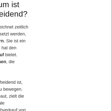
m ist
eidend?
chnet zeitlich
setzt werden,
rn
. Sie ist ein
 hat den
uf
bietet.
men
, die
heidend ist,
zu bewegen.
ut, zielt die
ale
Abverkauf von