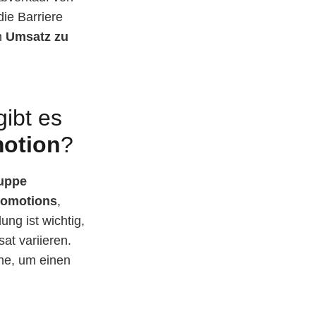
ie Barriere
n
Umsatz zu
ibt es
motion
?
ruppe
omotions
,
ng ist wichtig,
at variieren.
che, um einen