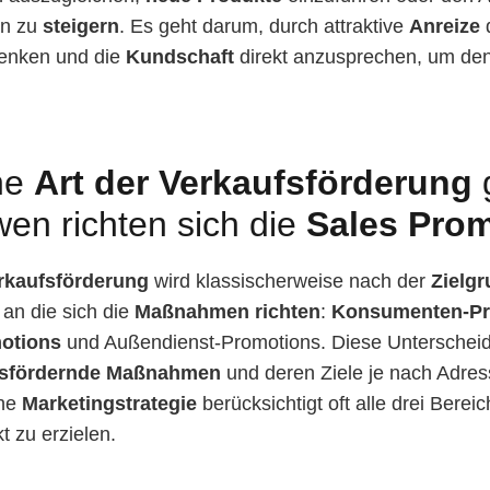
en zu
steigern
. Es geht darum, durch attraktive
Anreize
d
enken und die
Kundschaft
direkt anzusprechen, um de
he
Art der Verkaufsförderung
g
en richten sich die
Sales Pro
erkaufsförderung
wird klassischerweise nach der
Zielg
 an die sich die
Maßnahmen richten
:
Konsumenten-Pr
otions
und Außendienst-Promotions. Diese Unterscheidu
fsfördernde Maßnahmen
und deren Ziele je nach Adress
che
Marketingstrategie
berücksichtigt oft alle drei Berei
t zu erzielen.