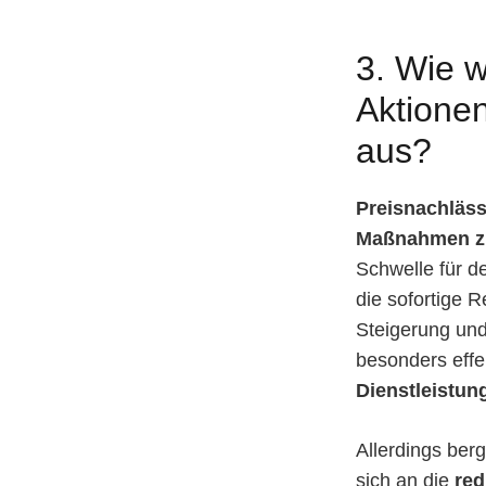
3. Wie w
Aktione
aus?
Preisnachläs
Maßnahmen zu
Schwelle für 
die sofortige 
Steigerung und
besonders effe
Dienstleistun
Allerdings ber
sich an die
red