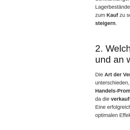
Lagerbeständ
zum
Kauf
zu s
steigern
.
2. Welc
und an w
Die
Art der V
unterschieden,
Handels-Prom
da die
verkau
Eine erfolgrei
optimalen Effek