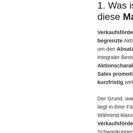
1. Was i
diese
M
Verkaufsförd
begrenzte
Akti
um den
Absat
integraler Bes
Aktionscharak
Sales promoti
kurzfristig
wir
Der Grund, wa
liegt in ihrer F
Während klas
Verkaufsförd
Schwankungen