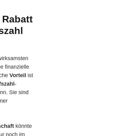
d
Rabatt
szahl
wirksamsten
e finanzielle
iche
Vorteil
ist
fszahl
-
nn. Sie sind
iner
chaft
könnte
ur noch im