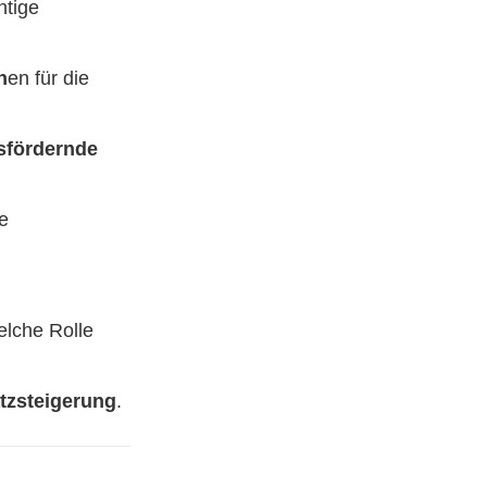
htige
n
en für die
sfördernde
ie
lche Rolle
zsteigerung
.