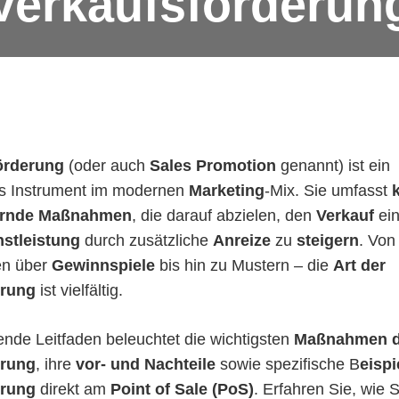
Verkaufsförderun
örderung
(oder auch
Sales Promotion
genannt) ist ein
es Instrument im modernen
Marketing
-Mix. Sie umfasst
ernde Maßnahmen
, die darauf abzielen, den
Verkauf
ei
nstleistung
durch zusätzliche
Anreize
zu
steigern
. Von
en über
Gewinnspiele
bis hin zu Mustern – die
Art der
erung
ist vielfältig.
nde Leitfaden beleuchtet die wichtigsten
Maßnahmen d
erung
, ihre
vor- und Nachteile
sowie spezifische B
eispi
erung
direkt am
Point of Sale (PoS)
. Erfahren Sie, wie S