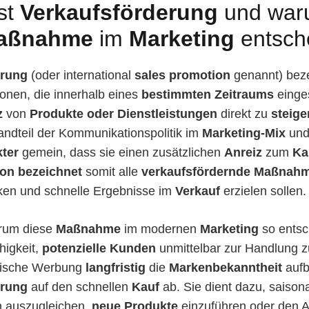
st
Verkaufsförderung
und waru
aßnahme
im
Marketing
entsch
erung
(oder international
sales promotion
genannt) bezei
onen, die innerhalb eines
bestimmten Zeitraums
einge
z
von
Produkte oder Dienstleistungen
direkt zu
steige
tandteil der Kommunikationspolitik im
Marketing-Mix
und
ter
gemein, dass sie einen zusätzlichen
Anreiz
zum
Ka
on bezeichnet
somit alle
verkaufsfördernde Maßnah
ken und schnelle Ergebnisse im
Verkauf
erzielen sollen.
rum diese
Maßnahme
im modernen
Marketing
so entsc
ähigkeit,
potenzielle Kunden
unmittelbar zur Handlung 
sische Werbung
langfristig
die
Markenbekanntheit
aufba
erung
auf den schnellen
Kauf
ab. Sie dient dazu, saison
 auszugleichen,
neue Produkte
einzuführen oder den 