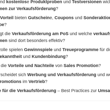
ind
kostenlos
e
Produktproben
und
Testversionen
wic
en zur Verkaufsförderung
?
Vorteil
bieten
Gutschein
e,
Coupons
und
Sonderaktio
pe
?
gt die
Verkaufsförderung am PoS
und welche
verkauf
men
sind dort besonders effektiv?
olle spielen
Gewinnspiele
und
Treueprogramme
für d
ekanntheit
und
Kundenbindung
?
 die
Vorteile und Nachteile
von
Sales Promotion
?
rscheidet sich
Werbung und Verkaufsförderung
und we
romotions
im
Vertrieb
?
e für die Verkaufsförderung
– Best Practices zur
Umsat