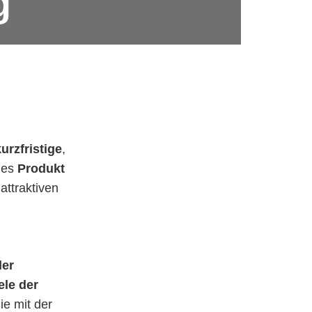
g
kurzfristige
,
nes
Produkt
 attraktiven
er
ele der
ie mit der