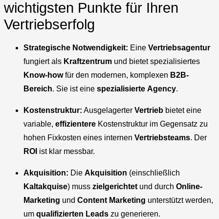
wichtigsten Punkte für Ihren
Vertriebserfolg
Strategische Notwendigkeit:
Eine
Vertriebsagentur
fungiert als
Kraftzentrum
und bietet spezialisiertes
Know-how
für den modernen, komplexen
B2B-
Bereich
. Sie ist eine
spezialisierte
Agency
.
Kostenstruktur:
Ausgelagerter
Vertrieb
bietet eine
variable,
effizientere
Kostenstruktur im Gegensatz zu
hohen Fixkosten eines internen
Vertriebsteams
. Der
ROI
ist klar messbar.
Akquisition:
Die
Akquisition
(einschließlich
Kaltakquise
) muss
zielgerichtet
und durch
Online-
Marketing
und
Content Marketing
unterstützt werden,
um
qualifizierten Leads
zu generieren.