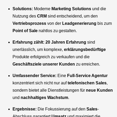
Solutions:
Moderne
Marketing Solutions
und die
Nutzung des
CRM
sind entscheidend, um den
Vertriebsprozess
von der
Leadgenerierung
bis zum
Point of Sale
nahtlos zu gestalten.
Erfahrung zählt:
20 Jahren Erfahrung
sind
unerlässlich, um komplexe,
erklärungsbedürftige
Produkte erfolgreich zu verkaufen und die
Geschäftsziele
unserer Kunden
zu erreichen.
Umfassender Service:
Eine
Full-Service Agentur
konzentriert sich nicht nur auf
telefonischen
Sales
,
sondern bietet alle Dienstleistungen für
neue Kunden
und
nachhaltiges Wachstum
.
Ergebnisse:
Die Fokussierung auf den
Sales
-
Abschluss garantiert
Umsatz
und maximiert die