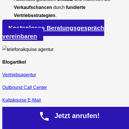
Verkaufschancen
durch
fundierte
Vertriebsstrategien
.
Kostenloses Beratungsgespräch
vereinbaren
Blogartikel
Vertriebsagentur
Outbound Call Center
Kaltakquise E-Mail
Sales Coach
Jetzt anrufen!
Sales Training