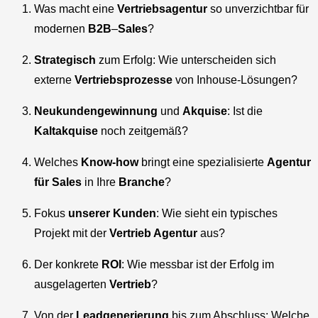
Was macht eine
Vertriebsagentur
so unverzichtbar für
modernen
B2B
–
Sales
?
Strategisch
zum Erfolg: Wie unterscheiden sich
externe
Vertriebsprozesse
von Inhouse-Lösungen?
Neukundengewinnung
und
Akquise
: Ist die
Kaltakquise
noch zeitgemäß?
Welches
Know-how
bringt eine spezialisierte
Agentur
für Sales
in Ihre
Branche
?
Fokus
unserer Kunden
: Wie sieht ein typisches
Projekt mit der
Vertrieb Agentur
aus?
Der konkrete
ROI
: Wie messbar ist der Erfolg im
ausgelagerten
Vertrieb
?
Von der
Leadgenerierung
bis zum Abschluss: Welche