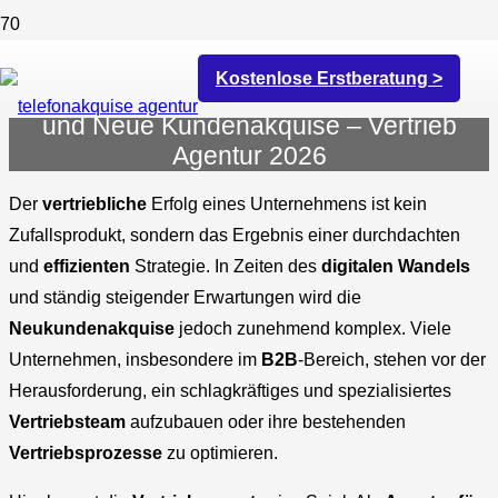
Kostenlose Erstberatung >
Sales Agentur: Ihr Kraftzentrum für Sales
und Neue Kundenakquise – Vertrieb
Agentur 2026
Der
vertriebliche
Erfolg eines Unternehmens ist kein
Zufallsprodukt, sondern das Ergebnis einer durchdachten
und
effizienten
Strategie. In Zeiten des
digitalen Wandels
und ständig steigender Erwartungen wird die
Neukundenakquise
jedoch zunehmend komplex. Viele
Unternehmen, insbesondere im
B2B
-Bereich, stehen vor der
Herausforderung, ein schlagkräftiges und spezialisiertes
Vertriebsteam
aufzubauen oder ihre bestehenden
Vertriebsprozesse
zu optimieren.