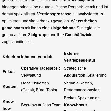
gebremst zu werden. Eine externe
Vertriebsagentur
hingegen bringt eine neutrale, frische Perspektive mit und ist
darauf spezialisiert,
Vertriebsprozesse
zu analysieren, zu
optimieren und skalierbar zu gestalten. Wir
erarbeiten
gemeinsam
mit Ihnen eine
zielgerichtete
Strategie, die
genau auf Ihre
Zielgruppe
und Ihre
Geschäftsziele
zugeschnitten ist.
Externe
Kriterium
Inhouse-Vertrieb
Vertriebsagentur
Operative Tagesarbeit,
Strategische
Fokus
Verwaltung
Akquisition
, Skalierung
Hohe Fixkosten
Variable Kosten,
Kosten
(Gehalt, Büro, Tools)
Performance-basiert
Breites Spektrum an
Know-
Begrenzt auf das Team
Know-how
&
how