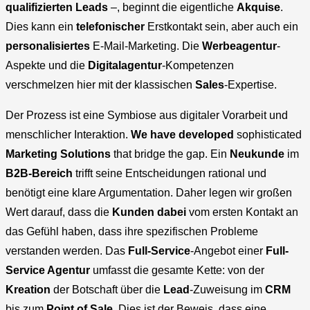
qualifizierten Leads
–, beginnt die eigentliche
Akquise
.
Dies kann ein
telefonischer
Erstkontakt sein, aber auch ein
personalisiertes
E-Mail-Marketing. Die
Werbeagentur
-
Aspekte und die
Digitalagentur
-Kompetenzen
verschmelzen hier mit der klassischen
Sales
-Expertise.
Der Prozess ist eine Symbiose aus digitaler Vorarbeit und
menschlicher Interaktion.
We have developed
sophisticated
Marketing Solutions
that bridge the gap. Ein
Neukunde
im
B2B-Bereich
trifft seine Entscheidungen rational und
benötigt eine klare Argumentation. Daher legen wir großen
Wert darauf, dass die
Kunden dabei
vom ersten Kontakt an
das Gefühl haben, dass ihre spezifischen Probleme
verstanden werden. Das
Full-Service
-Angebot einer
Full-
Service Agentur
umfasst die gesamte Kette: von der
Kreation
der Botschaft über die
Lead
-Zuweisung im
CRM
bis zum
Point of Sale
. Dies ist der Beweis, dass eine