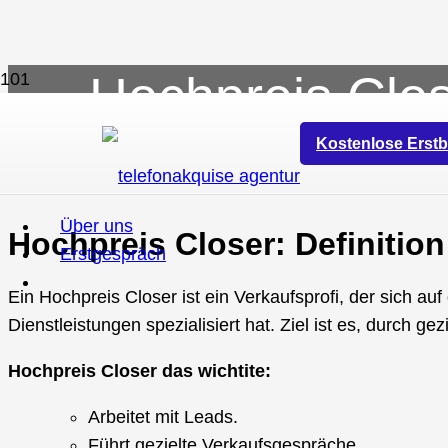
Hochpreis Clos
Closer gute
Kostenlose Erstb
Über uns
Hochpreis Closer: Definition
Erstgespräch
Ein Hochpreis Closer ist ein Verkaufsprofi, der sich a
Dienstleistungen spezialisiert hat. Ziel ist es, durc
Hochpreis Closer das wichtite:
Arbeitet mit Leads.
Führt gezielte Verkaufsgespräche.