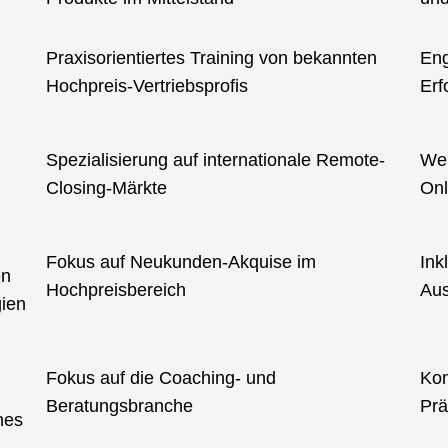
Praxisorientiertes Training von bekannten
Eng
Hochpreis-Vertriebsprofis
Erf
Spezialisierung auf internationale Remote-
Wel
Closing-Märkte
Onl
Fokus auf Neukunden-Akquise im
Ink
en
Hochpreisbereich
Aus
gien
Fokus auf die Coaching- und
Kom
Beratungsbranche
Prä
hes