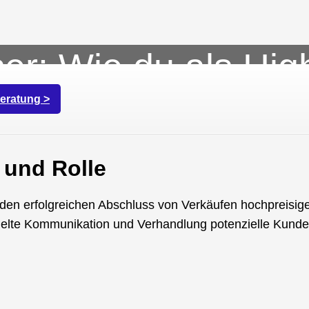
er: Wie du als High
s Geld verdienen k
eratung >
 und Rolle
uf den erfolgreichen Abschluss von Verkäufen hochpreisig
h gezielte Kommunikation und Verhandlung potenzielle Ku