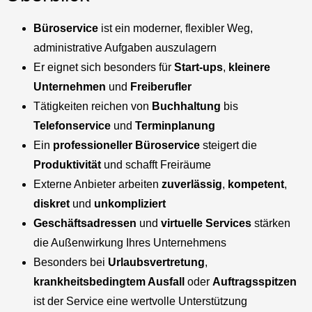
Büroservice
ist ein moderner, flexibler Weg,
administrative Aufgaben auszulagern
Er eignet sich besonders für
Start-ups
,
kleinere
Unternehmen
und
Freiberufler
Tätigkeiten reichen von
Buchhaltung
bis
Telefonservice
und
Terminplanung
Ein
professioneller Büroservice
steigert die
Produktivität
und schafft Freiräume
Externe Anbieter arbeiten
zuverlässig
,
kompetent
,
diskret
und
unkompliziert
Geschäftsadressen
und
virtuelle Services
stärken
die Außenwirkung Ihres Unternehmens
Besonders bei
Urlaubsvertretung
,
krankheitsbedingtem Ausfall
oder
Auftragsspitzen
ist der Service eine wertvolle Unterstützung