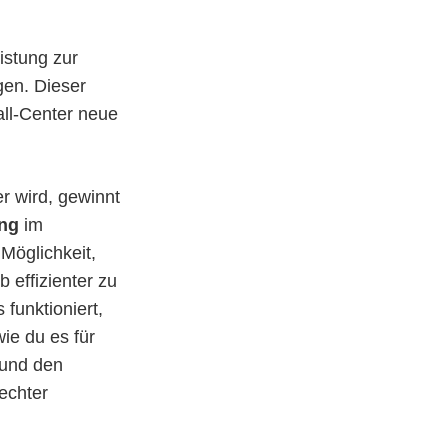
eistung zur
en. Dieser
all-Center neue
r wird, gewinnt
ung
im
Möglichkeit,
 effizienter zu
 funktioniert,
ie du es für
und den
echter