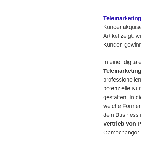
Telemarketin
Kundenakquise
Artikel zeigt,
Kunden gewinne
In einer digita
Telemarketin
professionelle
potenzielle Kun
gestalten. In d
welche Formen 
dein Business 
Vertrieb von 
Gamechanger i