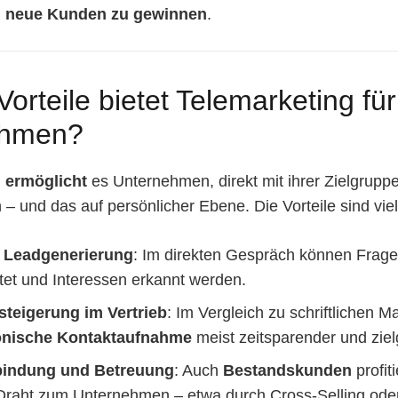
d
neue Kunden zu gewinnen
.
orteile bietet Telemarketing für
ehmen?
 ermöglicht
es Unternehmen, direkt mit ihrer Zielgrupp
 und das auf persönlicher Ebene. Die Vorteile sind vielf
 Leadgenerierung
: Im direkten Gespräch können Frage
tet und Interessen erkannt werden.
zsteigerung im Vertrieb
: Im Vergleich zu schriftlichen 
fonische Kontaktaufnahme
meist zeitsparender und zielg
indung und Betreuung
: Auch
Bestandskunden
profit
 Draht zum Unternehmen – etwa durch Cross-Selling ode