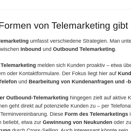
Formen von Telemarketing gibt
elemarketing
umfasst verschiedene Strategien. Man unte
 zwischen
Inbound
und
Outbound Telemarketing
.
 Telemarketing
melden sich Kunden proaktiv – etwa übe
 oder Kontaktformulare. Der Fokus liegt hier auf
Kund
Telefon
und
Bearbeitung von Kundenanfragen und -
er Outbound-Telemarketing
hingegen zielt auf aktive
n geht direkt auf potenzielle Kunden zu – per Telefona
 Terminvereinbarung. Diese
Form des Telemarketings
i
 beliebt, etwa zur
Gewinnung von Neukunden
oder zu
rung
durch Cross-Selling. Auch interessant könnte sein