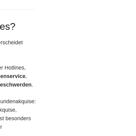
 es?
rscheidet
r Hotlines,
enservice
,
beschwerden
.
 Kundenakquise:
kquise,
st besonders
r