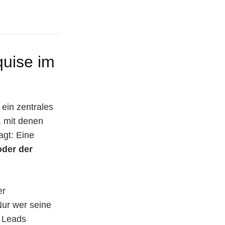
quise im
 ein zentrales
, mit denen
agt: Eine
oder der
er
Nur wer seine
h Leads