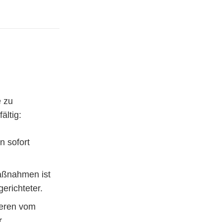
e zu
ältig:
n sofort
Maßnahmen ist
erichteter.
ieren vom
r