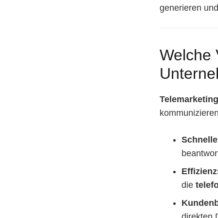
generieren un
Welche V
Untern
Telemarketing
kommunizieren –
Schnelle
beantwor
Effizien
die
tele
Kundenb
direkten