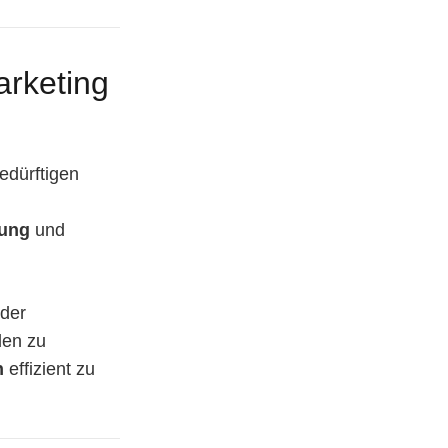
arketing
edürftigen
rung
und
oder
den zu
n
effizient zu