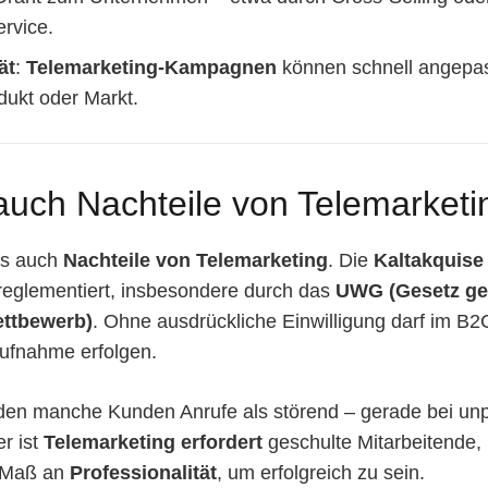
rvice.
ät
:
Telemarketing-Kampagnen
können schnell angepas
dukt oder Markt.
auch Nachteile von Telemarketi
 es auch
Nachteile von Telemarketing
. Die
Kaltakquise
k reglementiert, insbesondere durch das
UWG (Gesetz ge
ettbewerb)
. Ohne ausdrückliche Einwilligung darf im B2
ufnahme erfolgen.
en manche Kunden Anrufe als störend – gerade bei unp
r ist
Telemarketing erfordert
geschulte Mitarbeitende,
 Maß an
Professionalität
, um erfolgreich zu sein.