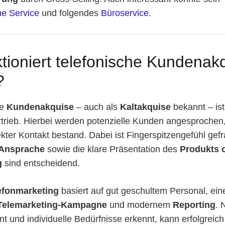
e Service
und folgendes
Büroservice
.
tioniert telefonische Kundenak
?
he
Kundenakquise
– auch als
Kaltakquise
bekannt – ist
trieb. Hierbei werden potenzielle Kunden angesprochen
ekter Kontakt bestand. Dabei ist Fingerspitzengefühl gefr
Ansprache
sowie die klare Präsentation des
Produkts 
g
sind entscheidend.
efonmarketing
basiert auf gut geschultem Personal, ein
Telemarketing-Kampagne
und modernem
Reporting
. 
nt und individuelle Bedürfnisse erkennt, kann erfolgreic