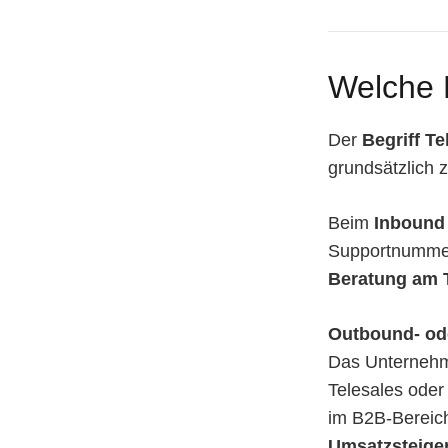
Welche 
Der
Begriff T
grundsätzlich
Beim
Inbound
Supportnummern
Beratung am 
Outbound- od
Das Unternehme
Telesales oder
im B2B-Bereich
Umsatzsteige