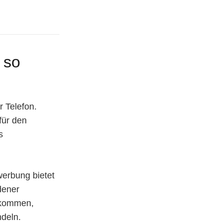
 so
r Telefon.
für den
s
werbung bietet
dener
 kommen,
ndeln.