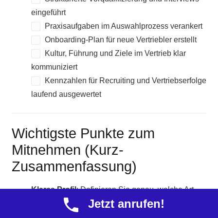
eingeführt
Praxisaufgaben im Auswahlprozess verankert
Onboarding-Plan für neue Vertriebler erstellt
Kultur, Führung und Ziele im Vertrieb klar
kommuniziert
Kennzahlen für Recruiting und Vertriebserfolge
laufend ausgewertet
Wichtigste Punkte zum
Mitnehmen (Kurz-
Zusammenfassung)
Klares Profil
: Definieren Sie genau, welche Art
Jetzt anrufen!
Vertriebler
Sie suchen (Rolle, Erfahrung, Branche,
Vergütung).