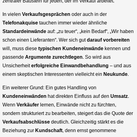
zentraler Baustein für jeden, der im Verkauf arbeitet.
In vielen
Verkaufsgesprächen
oder auch in der
Telefonakquise
tauchen immer wieder ähnliche
Standardeinwände
auf: „zu teuer“, „kein Bedarf“, „Wir haben
schon einen Lieferanten“. Wer sich gut
darauf vorbereiten
will, muss diese
typischen Kundeneinwände
kennen und
passende
Argumente zurechtlegen
. So wird aus
Unsicherheit
erfolgreiche Einwandbehandlung
– und aus
einem skeptischen Interessenten vielleicht ein
Neukunde
.
Ein weiterer Grund: Ein gutes Handling von
Kundeneinwänden
hat direkten Einfluss auf den
Umsatz
.
Wenn
Verkäufer
lernen, Einwände nicht zu fürchten,
sondern strukturiert zu bearbeiten, steigert das die Quote der
Verkaufsabschlüsse
deutlich. Gleichzeitig stärkt es die
Beziehung zur
Kundschaft
, denn ernst genommene