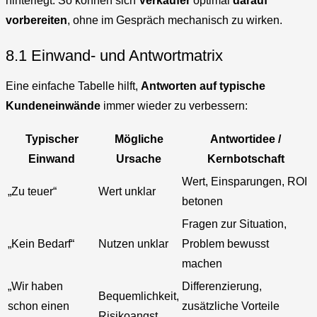
hinterlegt. So können sich
Verkäufer
optimal
darauf
vorbereiten
, ohne im Gespräch mechanisch zu wirken.
8.1 Einwand- und Antwortmatrix
Eine einfache Tabelle hilft,
Antworten auf typische
Kundeneinwände
immer wieder zu verbessern:
Typischer
Mögliche
Antwortidee /
Einwand
Ursache
Kernbotschaft
Wert, Einsparungen, ROI
„Zu teuer“
Wert unklar
betonen
Fragen zur Situation,
„Kein Bedarf“
Nutzen unklar
Problem bewusst
machen
„Wir haben
Differenzierung,
Bequemlichkeit,
schon einen
zusätzliche Vorteile
Risikoangst